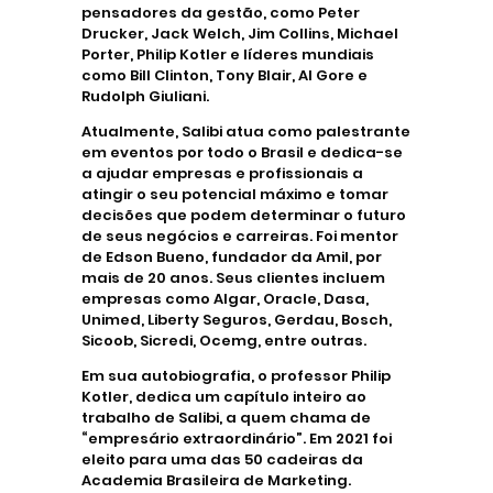
pensadores da gestão, como Peter
Drucker, Jack Welch, Jim Collins, Michael
Porter, Philip Kotler e líderes mundiais
como Bill Clinton, Tony Blair, Al Gore e
Rudolph Giuliani.
Atualmente, Salibi atua como palestrante
em eventos por todo o Brasil e dedica-se
a ajudar empresas e profissionais a
atingir o seu potencial máximo e tomar
decisões que podem determinar o futuro
de seus negócios e carreiras. Foi mentor
de Edson Bueno, fundador da Amil, por
mais de 20 anos. Seus clientes incluem
empresas como Algar, Oracle, Dasa,
Unimed, Liberty Seguros, Gerdau, Bosch,
Sicoob, Sicredi, Ocemg, entre outras.
Em sua autobiografia, o professor Philip
Kotler, dedica um capítulo inteiro ao
trabalho de Salibi, a quem chama de
“empresário extraordinário”. Em 2021 foi
eleito para uma das 50 cadeiras da
Academia Brasileira de Marketing.